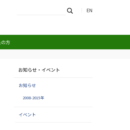
サ
詳
EN
検索
イ
細
ト
検
を
索
検
索
員の方
ナ
お知らせ・イベント
ビ
ゲ
お知らせ
ー
シ
2008-2015年
ョ
ン
イベント