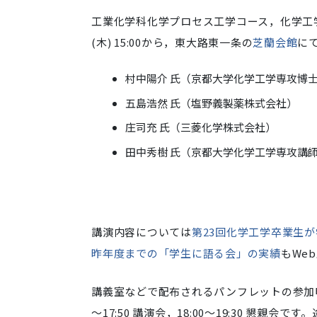
工業化学科化学プロセス工学コース，化学工学
(木) 15:00から，東大路東一条の
芝蘭会館
に
村中陽介 氏（京都大学化学工学専攻博
五島浩然 氏（塩野義製薬株式会社）
庄司充 氏（三菱化学株式会社）
田中秀樹 氏（京都大学化学工学専攻講
講演内容については
第23回化学工学卒業生
昨年度までの「学生に語る会」の実績
もWe
講義室などで配布されるパンフレットの参加申込書
～17:50 講演会，18:00～19:30 懇親