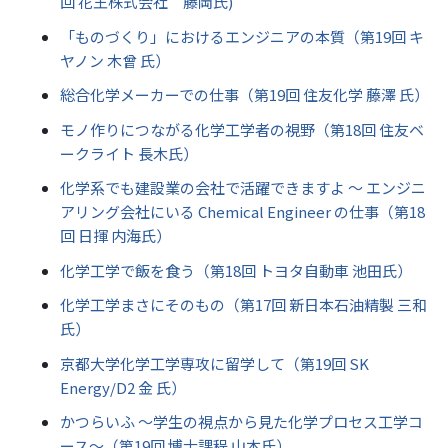
回 花王株式会社 藤岡氏)
「ものづくり」におけるエンジニアの本質（第19回 キ
ヤノン 木曾 氏）
総合化学メーカーでの仕事（第19回 住友化学 藤澤 氏）
モノ作りにつながる化学工学者の視野（第18回 住友ベ
ークライト 長木氏）
化学系でも建設業の会社で活躍できますよ ～ エンジニ
アリング会社にいる Chemical Engineer の仕事（第18
回 日揮 内海氏）
化学工学で飯を食う（第18回 トヨタ自動車 池田氏）
化学工学まさにそのもの（第17回 新日本石油精製 三和
氏）
京都大学化学工学専攻に留学して（第19回 SK
Energy/D2 金 氏）
かつらいふ ～学生の視点から見た化学プロセス工学コ
ース～（第19回 博士課程 山本氏）