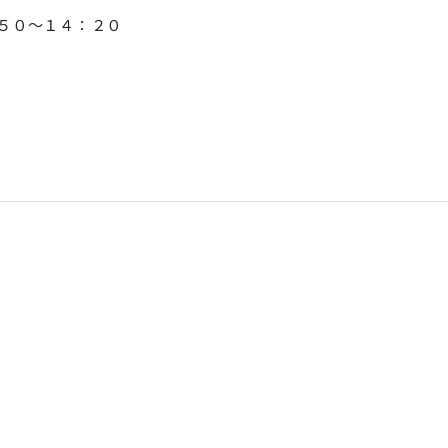
５０～１４：２０