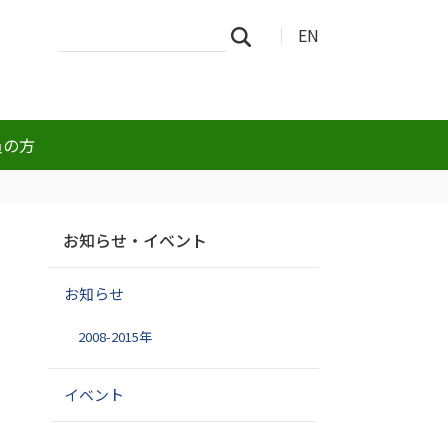
サ
詳
EN
検索
イ
細
ト
検
を
索
検
索
員の方
ナ
お知らせ・イベント
ビ
ゲ
お知らせ
ー
シ
2008-2015年
ョ
ン
、
イベント