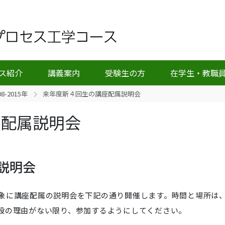
ス紹介
講義案内
受験生の方
在学生・教職
08-2015年
来年度新４回生の講座配属説明会
座配属説明会
説明会
象に講座配属の説明会を下記の通り開催します。時間と場所は
段の理由がない限り、参加するようにしてください。