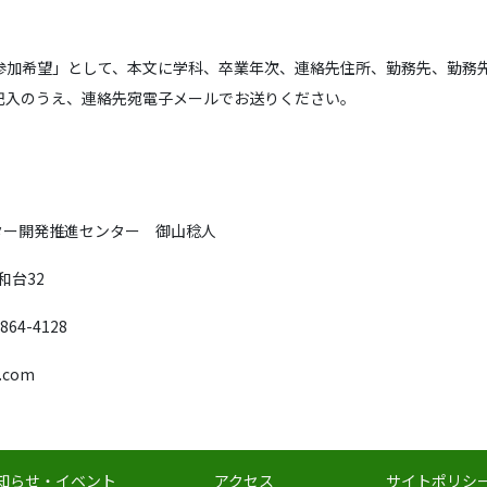
会参加希望」として、本文に学科、卒業年次、連絡先住所、勤務先、勤務
記入のうえ、連絡先宛電子メールでお送りください。
ンター開発推進センター 御山稔人
和台32
-864-4128
i.com
知らせ・イベント
アクセス
サイトポリシ