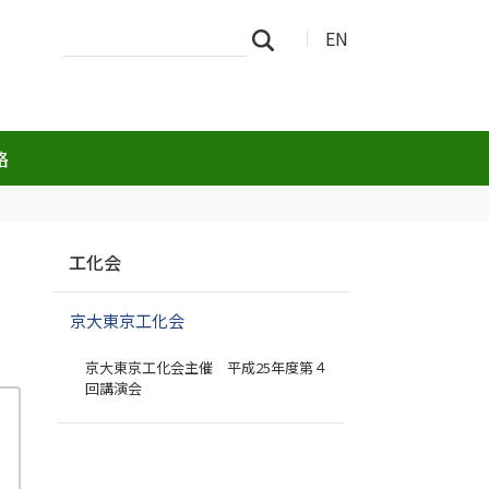
サ
詳
EN
検索
イ
細
ト
検
を
索
検
索
路
ナ
工化会
ビ
ゲ
京大東京工化会
ー
シ
京大東京工化会主催 平成25年度第４
ョ
回講演会
ン