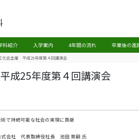
学科紹介
入学案内
4年間の流れ
卒業後の進
工化会主催 平成25年度第４回講演会
平成25年度第４回講演会
技術で持続可能な社会の実現に貢献
式会社 代表取締役社長 池田 育嗣 氏